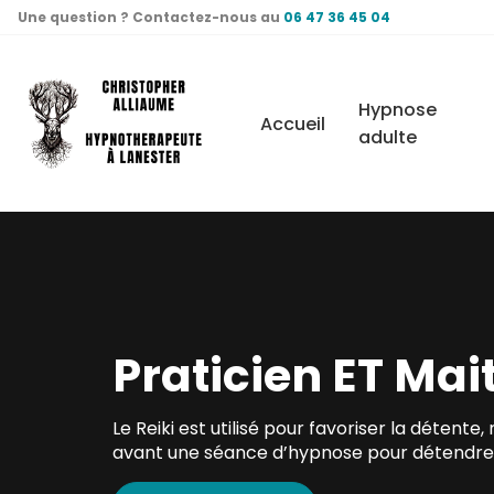
Panneau de gestion des cookies
Une question ? Contactez-nous au
06 47 36 45 04
Hypnose
Accueil
adulte
Praticien ET Mait
Le Reiki est utilisé pour favoriser la détente
avant une séance d’hypnose pour détendre le c