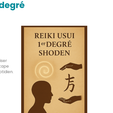
 degré
iser
étape
tidien.