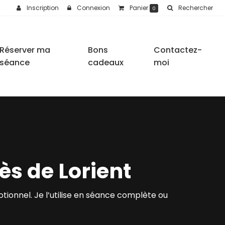
Inscription
Connexion
Panier
Rechercher
0
Réserver ma
Bons
Contactez-
séance
cadeaux
moi
ès de Lorient
émotionnel. Je l’utilise en séance complète ou